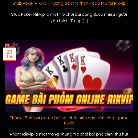
Stub Poker Rikvip – Hướng dẫn trở thành cao thủ tại Rikvip
Stub Poker Rikvip là một trò chơi bài đang được nhiều người
yêu thích. Trong [...]
23
Th9
Phỏm – Thể loại game bài hot nhất hiện nay trên cổng game
rikvip
Phỏm Rikvip là một trong những trò chơi bài phổ biến, thu hút