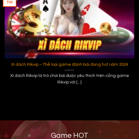
Th9
Xì dách Rikvip – Thể loại game đánh bài đang hot năm 2024
Xì dách Rikvip là trò chơi bài được yêu thích trên cổng game
Rikvip với [...]
Game HOT