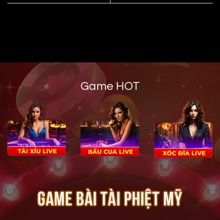
Game HOT