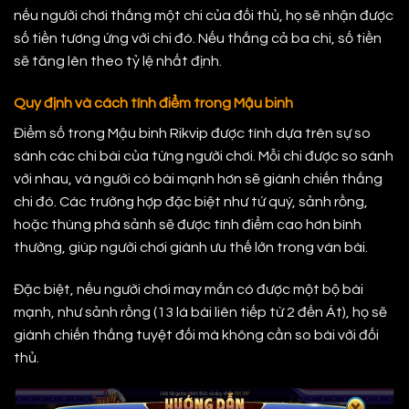
nếu người chơi thắng một chi của đối thủ, họ sẽ nhận được
số tiền tương ứng với chi đó. Nếu thắng cả ba chi, số tiền
sẽ tăng lên theo tỷ lệ nhất định.
Quy định và cách tính điểm trong Mậu binh
Điểm số trong Mậu binh Rikvip được tính dựa trên sự so
sánh các chi bài của từng người chơi. Mỗi chi được so sánh
với nhau, và người có bài mạnh hơn sẽ giành chiến thắng
chi đó. Các trường hợp đặc biệt như tứ quý, sảnh rồng,
hoặc thùng phá sảnh sẽ được tính điểm cao hơn bình
thường, giúp người chơi giành ưu thế lớn trong ván bài.
Đặc biệt, nếu người chơi may mắn có được một bộ bài
mạnh, như sảnh rồng (13 lá bài liên tiếp từ 2 đến Át), họ sẽ
giành chiến thắng tuyệt đối mà không cần so bài với đối
thủ.