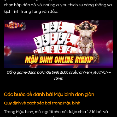
chọn hấp dẫn đối với những ai yêu thích sự căng thẳng và
kịch tính trong từng ván đấu.
Cổng game đánh bài mâụ binh được nhiều anh em yêu thích –
rikvip
Các bước để đánh bài Mậu binh đơn giản
Quy định về cách xếp bài trong Mậu binh
Trong Mậu binh, mỗi người chơi sẽ được chia 13 lá bài và